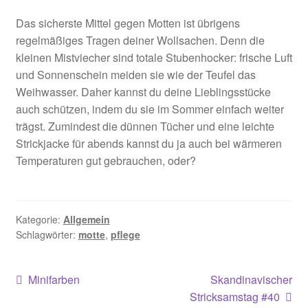
Das sicherste Mittel gegen Motten ist übrigens
regelmäßiges Tragen deiner Wollsachen. Denn die
kleinen Mistviecher sind totale Stubenhocker: frische Luft
und Sonnenschein meiden sie wie der Teufel das
Weihwasser. Daher kannst du deine Lieblingsstücke
auch schützen, indem du sie im Sommer einfach weiter
trägst. Zumindest die dünnen Tücher und eine leichte
Strickjacke für abends kannst du ja auch bei wärmeren
Temperaturen gut gebrauchen, oder?
Kategorie:
Allgemein
Schlagwörter:
motte
,
pflege
Beitragsnavigation
Vorheriger
Nächster
Minifarben
Skandinavischer
Beitrag:
Beitrag:
Stricksamstag #40