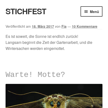
STICHFEST
Zur
Zum
Menü
Navigation
Inhalt
springen
springen
Designs
Veröffentlicht am
18. März 2017
von
Fia
—
10 Kommentare
Blog
Es ist soweit, die Sonne ist endlich zurück!
Langsam beginnt die Zeit der Gartenarbeit, und die
Wintersachen werden eingemottet.
Shop
About me
Warte! Motte?