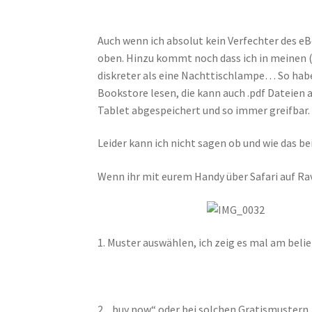
Auch wenn ich absolut kein Verfechter des eBo
oben. Hinzu kommt noch dass ich in meinen (
diskreter als eine Nachttischlampe… So habe
Bookstore lesen, die kann auch .pdf Dateien 
Tablet abgespeichert und so immer greifbar.
Leider kann ich nicht sagen ob und wie das b
Wenn ihr mit eurem Handy über Safari auf Rav
1. Muster auswählen, ich zeig es mal am beli
2. „buy now“ oder bei solchen Gratismustern