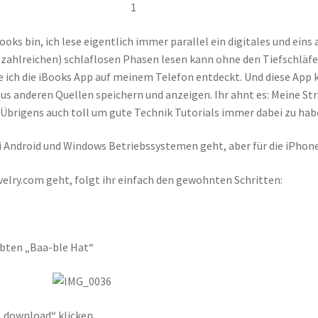
oks bin, ich lese eigentlich immer parallel ein digitales und eins
zahlreichen) schlaflosen Phasen lesen kann ohne den Tiefschläfe
 ich die iBooks App auf meinem Telefon entdeckt. Und diese App 
aus anderen Quellen speichern und anzeigen. Ihr ahnt es: Meine Str
 Übrigens auch toll um gute Technik Tutorials immer dabei zu hab
ei Android und Windows Betriebssystemen geht, aber für die iPhon
elry.com geht, folgt ihr einfach den gewohnten Schritten:
ebten „Baa-ble Hat“
 „download“ klicken