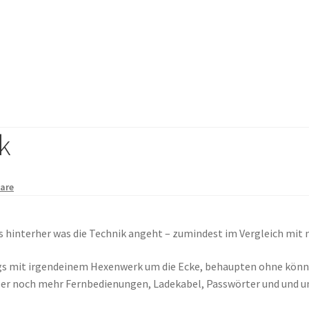
k
are
s hinterher was die Technik angeht – zumindest im Vergleich mit
 mit irgendeinem Hexenwerk um die Ecke, behaupten ohne könnte
ber noch mehr Fernbedienungen, Ladekabel, Passwörter und und u