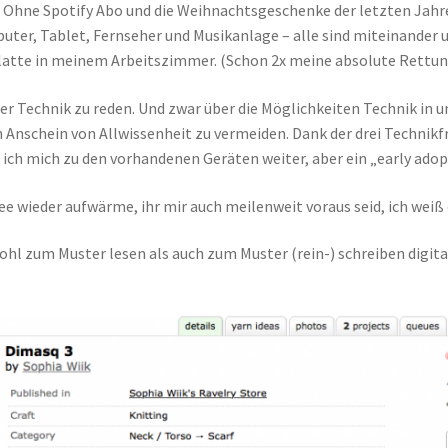
 Ohne Spotify Abo und die Weihnachtsgeschenke der letzten Jahre
uter, Tablet, Fernseher und Musikanlage – alle sind miteinander un
platte in meinem Arbeitszimmer. (Schon 2x meine absolute Rettun
er Technik zu reden. Und zwar über die Möglichkeiten Technik in 
n Anschein von Allwissenheit zu vermeiden. Dank der drei Technik
 ich mich zu den vorhandenen Geräten weiter, aber ein „early ado
fee wieder aufwärme, ihr mir auch meilenweit voraus seid, ich weiß 
ohl zum Muster lesen als auch zum Muster (rein-) schreiben digita