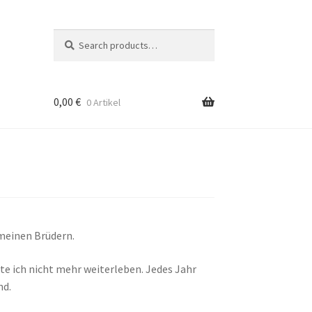
Suche
Search
nach:
0,00
€
0 Artikel
 meinen Brüdern.
 ich nicht mehr weiterleben. Jedes Jahr
nd.