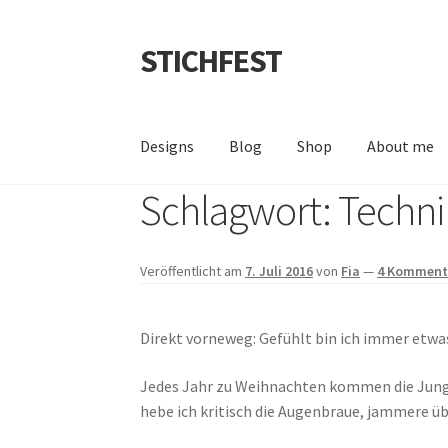
STICHFEST
Zur
Zum
Navigation
Inhalt
springen
springen
Designs
Blog
Shop
About me
Schlagwort:
Techni
Veröffentlicht am
7. Juli 2016
von
Fia
—
4 Komment
Direkt vorneweg: Gefühlt bin ich immer etwa
Jedes Jahr zu Weihnachten kommen die Jungs
hebe ich kritisch die Augenbraue, jammere ü