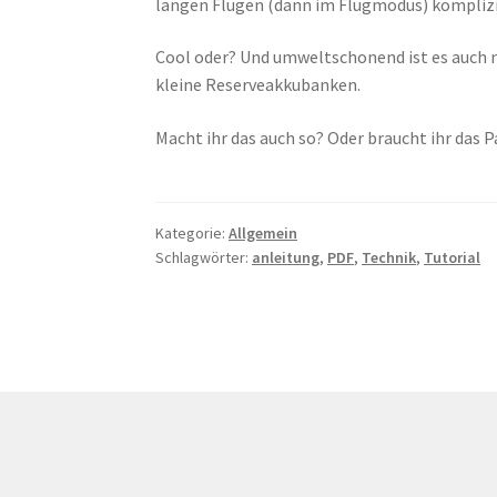
langen Flügen (dann im Flugmodus) komplizie
Cool oder? Und umweltschonend ist es auch no
kleine Reserveakkubanken.
Macht ihr das auch so? Oder braucht ihr das
Kategorie:
Allgemein
Schlagwörter:
anleitung
,
PDF
,
Technik
,
Tutorial