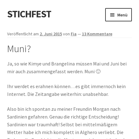
STICHFEST
Zur
Zum
Menü
Navigation
Inhalt
springen
springen
Designs
Veröffentlicht am
2. Juni 2015
von
Fia
—
13 Kommentare
Muni?
Blog
Shop
Ja, so wie Kimye und Brangelina müssen Mai und Juni bei
mir auch zusammengefasst werden. Muni 🙂
About me
Ihr werdet es erahnen können…es gibt immernoch kein
Internet. Die Zeitangabe weiterhin: unabsehbar.
Also bin ich spontan zu meiner Freundin Morgan nach
Sardinien gefahren. Genau die richtige Entscheidung!
Sardinien war traumhaft! Selbst bei mittelmäßigem
Wetter habe ich mich komplett in Alghero verliebt. Die