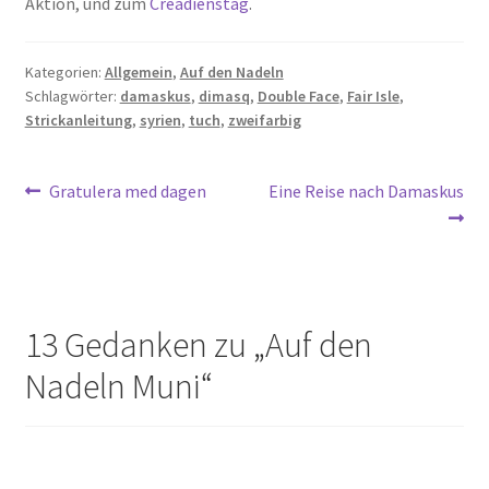
Aktion, und zum
Creadienstag
.
Kategorien:
Allgemein
,
Auf den Nadeln
Schlagwörter:
damaskus
,
dimasq
,
Double Face
,
Fair Isle
,
Strickanleitung
,
syrien
,
tuch
,
zweifarbig
Beitragsnavigation
Vorheriger
Nächster
Gratulera med dagen
Eine Reise nach Damaskus
Beitrag:
Beitrag:
13 Gedanken zu „
Auf den
Nadeln Muni
“