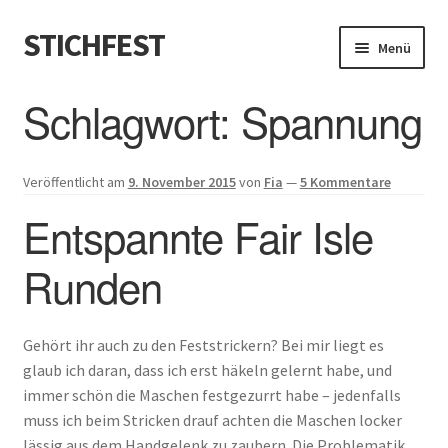
STICHFEST
Zur
Zum
Menü
Navigation
Inhalt
springen
springen
Designs
Schlagwort:
Spannung
Blog
Veröffentlicht am
9. November 2015
von
Fia
—
5 Kommentare
Shop
Entspannte Fair Isle
About me
Runden
Gehört ihr auch zu den Feststrickern? Bei mir liegt es
glaub ich daran, dass ich erst häkeln gelernt habe, und
immer schön die Maschen festgezurrt habe – jedenfalls
muss ich beim Stricken drauf achten die Maschen locker
lässig aus dem Handgelenk zu zaubern. Die Problematik