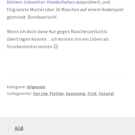
kleinen Julevotter-Handschuhen
ausprobiert, und
filigranste Muster über 26 Maschen auf einem Nadelspiel
gestrickt. Bombastisch!
Wenn ich doch diese Kur gegen Maschenzellulitis
übertragen könnte…ich könnte mir ein Leben als
Strickeremitin leisten 😉
Kategorie:
Allgemein
Schlagwörter:
Fair Isle
,
Flotten
,
Spannung
,
Trick
,
Tutorial
AGB