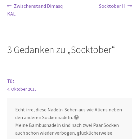
Beitragsnavigation
Vorheriger
Nächster
Zwischenstand Dimasq
Socktober II
Beitrag:
Beitrag:
KAL
3 Gedanken zu „
Socktober
“
Tüt
4. Oktober 2015
Echt irre, diese Nadeln. Sehen aus wie Aliens neben
den anderen Sockennadeln. 😀
Meine Bambusnadeln sind nach zwei Paar Socken
auch schon wieder verbogen, glücklicherweise