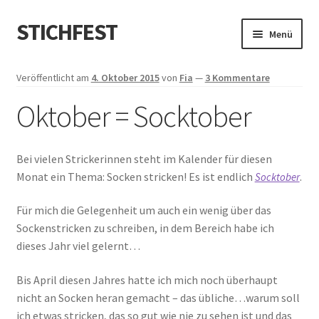
STICHFEST
Zur
Zum
Menü
Navigation
Inhalt
springen
springen
Designs
Veröffentlicht am
4. Oktober 2015
von
Fia
—
3 Kommentare
Oktober = Socktober
Blog
Shop
Bei vielen Strickerinnen steht im Kalender für diesen
Monat ein Thema: Socken stricken! Es ist endlich
.
Socktober
About me
Für mich die Gelegenheit um auch ein wenig über das
Sockenstricken zu schreiben, in dem Bereich habe ich
dieses Jahr viel gelernt…
Bis April diesen Jahres hatte ich mich noch überhaupt
nicht an Socken heran gemacht – das übliche…warum soll
ich etwas stricken, das so gut wie nie zu sehen ist und das