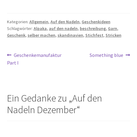
Kategorien:
Allgemein
,
Auf den Nadeln
,
Geschenkideen
Schlagwörter:
Alpaka
,
auf den nadeln
,
beschreibung
,
Garn
,
Geschenk
,
selber machen
,
skandinavien
,
Stichfest
,
Stricken
Beitragsnavigation
Vorheriger
Nächster
Geschenkemanufaktur
Something blue
Beitrag:
Beitrag:
Part I
Ein Gedanke zu „
Auf den
Nadeln Dezember
“