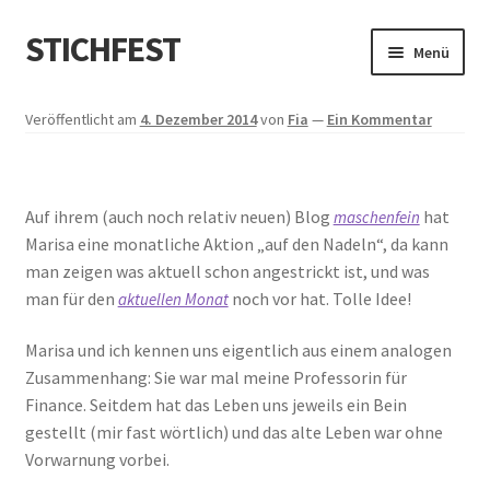
STICHFEST
Zur
Zum
Menü
Navigation
Inhalt
springen
springen
Designs
Veröffentlicht am
4. Dezember 2014
von
Fia
—
Ein Kommentar
Blog
Auf ihrem (auch noch relativ neuen) Blog
hat
maschenfein
Shop
Marisa eine monatliche Aktion „auf den Nadeln“, da kann
man zeigen was aktuell schon angestrickt ist, und was
About me
man für den
noch vor hat. Tolle Idee!
aktuellen Monat
Marisa und ich kennen uns eigentlich aus einem analogen
Zusammenhang: Sie war mal meine Professorin für
Finance. Seitdem hat das Leben uns jeweils ein Bein
gestellt (mir fast wörtlich) und das alte Leben war ohne
Vorwarnung vorbei.