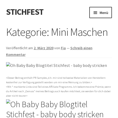
STICHFEST
Zur
Zum
Menü
Navigation
Inhalt
springen
springen
Designs
Kategorie:
Mini Maschen
Blog
Veröffentlicht am
2. März 2020
von
Fia
—
Schreib einen
Shop
Kommentar
About me
<Dieser Beitrag enthält PR Samples, d.h. mir sind teilweise Materialien von Herstellern
kostenfrei zur Verfügung gestellt worden um mir eine Meinung zu bilden.>
<Mit * markierte Links sind Teil eines Affiliate Programms. Ich bekomme eine Prämie, wenn
du Artikel nach „Genuss“ meines Beitrags auch kaufen möchtest, sie werden für dich dabei
aber nicht teurer>