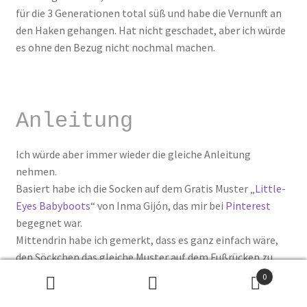
für die 3 Generationen total süß und habe die Vernunft an
den Haken gehangen. Hat nicht geschadet, aber ich würde
es ohne den Bezug nicht nochmal machen.
Anleitung
Ich würde aber immer wieder die gleiche Anleitung
nehmen.
Basiert habe ich die Socken auf dem Gratis Muster „
Little-
Eyes Babyboots
“ von Inma Gijón, das mir bei
Pinterest
begegnet war.
Mittendrin habe ich gemerkt, dass es ganz einfach wäre,
den Söckchen das gleiche Muster auf dem Fußrücken zu
verpassen, wie den Muttersocken, und du kennst mich:
0
Genau das habe ich gemacht. Es wurden also ganz kleine
Suche
Search