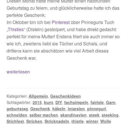
Diesen Monat hatte meine Mutter einen halbrunden
Geburtstag zu feiern, und glücklicherweise hatte ich das
perfekte Geschenk:
Im Oktober bin ich bei
Pinterest
über Pinneguris Tuch
„
Thistles
“ (Disteln) gestolpert, und habe direkt gedacht:
perfekt für meine Mutter! Erstens friert sie auch immer so
wie ich, zweitens liebt sie Tücher und Schals, und
drittens kann sie abschätzen wie viel Arbeit dieses
Geschenk war.
Wen
weiterlesen
die
Distel
sticht
Kategorien:
Allgemein
,
Geschenkideen
Schlagwörter:
2015
,
bunt
,
DIY
,
fachsimpeln
,
fairisle
,
Garn
,
geburtstag
,
Geschenk
,
häkeln
,
intarsien
,
pinneguri
,
schneiden
,
selber machen
,
skandinavien
,
steek
,
steeking
,
Stichfest
,
Stricken
,
Stricknadeln
,
thistle
,
winter
,
Wolle