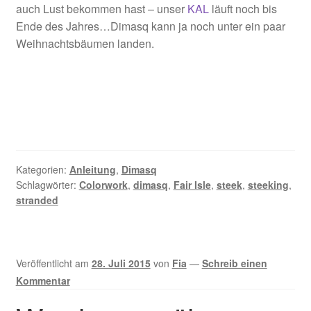
auch Lust bekommen hast – unser
KAL
läuft noch bis
Ende des Jahres…Dimasq kann ja noch unter ein paar
Weihnachtsbäumen landen.
Kategorien:
Anleitung
,
Dimasq
Schlagwörter:
Colorwork
,
dimasq
,
Fair Isle
,
steek
,
steeking
,
stranded
Veröffentlicht am
28. Juli 2015
von
Fia
—
Schreib einen
Kommentar