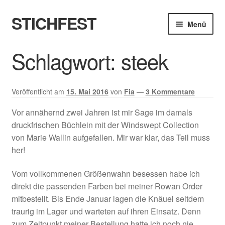
STICHFEST
Zur
Zum
Menü
Navigation
Inhalt
springen
springen
Designs
Schlagwort:
steek
Blog
Veröffentlicht am
15. Mai 2016
von
Fia
—
3 Kommentare
Shop
Vor annähernd zwei Jahren ist mir Sage im damals
druckfrischen Büchlein mit der Windswept Collection
About me
von Marie Wallin aufgefallen. Mir war klar, das Teil muss
her!
Vom vollkommenen Größenwahn besessen habe ich
direkt die passenden Farben bei meiner Rowan Order
mitbestellt. Bis Ende Januar lagen die Knäuel seitdem
traurig im Lager und warteten auf ihren Einsatz. Denn
zum Zeitpunkt meiner Bestellung hatte ich noch nie